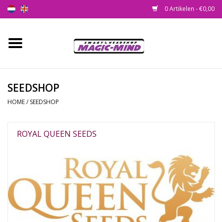
0 Artikelen - €0,00
Home
Nieuw
SEEDSHOP
HOME
/
SEEDSHOP
Smartshop
Headshop
ROYAL QUEEN SEEDS
SEEDSHOP
Health Supplies
Psychedelic