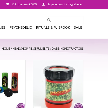
0 Artikelen - €0,00
Mijn account / Registreren
IES
PSYCHEDELIC
RITUALS & WIEROOK
SALE
HOME
/
HEADSHOP
/
INSTRUMENTS
/
DABBING/EXTRACTORS
r allows you to
Making hash was never this easy!
oil from plant
TOEVOEGEN AAN WINKELWAGEN
ss than one hour
source or odours,
 cleaning effort.
N WINKELWAGEN