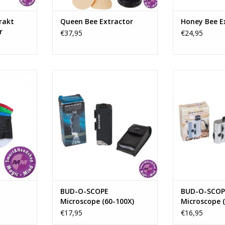
NKELWAGEN
rakt
Queen Bee Extractor
Honey Bee E
r
€37,95
€24,95
ren tot de
Kleine microscoop die zowel 60x
Kleine microsc
ing van
als 100x kan vergroten.
kan ve
 kun jij je
TOEVOEGEN AAN WINKELWAGEN
TOEVOEGEN AA
n maken - je
komst mee
, maar je
erlijk en
 met een
en d
NKELWAGEN
BUD-O-SCOPE
BUD-O-SCOPE
Microscope (60-100X)
Microscope (
€17,95
€16,95