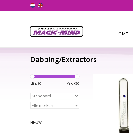
HOME
Dabbing/Extractors
Hier hebben we een f
extractor van het 
Min: €
0
Max: €
80
glasmerk EHLE Gla
technische, hoog
glasextractor is een
iedereen die de beste
wil halen uit thuis
NIEUW
Met behulp van een gla
van laborato