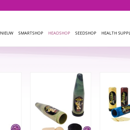
NIEUW
SMARTSHOP
HEADSHOP
SEEDSHOP
HEALTH SUPPL
antastische
This extractor allows you to
This extracto
populaire
produce pure oil from plant
produce pure 
ss. Deze
leftovers in less than one hour
leftovers in le
waardige
without a heat source or odours,
without a heat 
 must voor
and with little cleaning effort.
and with little
 resultaten
TOEVOEGEN AAN WINKELWAGEN
TOEVOEGEN AA
winning.
sfritfilter
riu