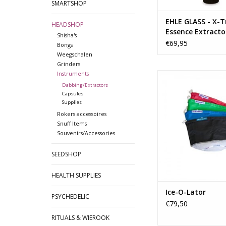
SMARTSHOP
TOEVOEGEN AAN WI
EHLE GLASS - X-T
HEADSHOP
Essence Extracto
Shisha's
€69,95
Bongs
Weegschalen
Grinders
Instruments
Kristallen ballen ho
standaarduitrust
Dabbing/Extractors
Capsules
helderzienden, maar nu
Supplies
eigen kristallen balle
Rokers accessoires
zult er niet de toe
Snuff Items
kunnen voorspellen
Souvenirs/Accessories
rookervaring zal he
buitengewoon zijn,
SEEDSHOP
intense smaak 
TOEVOEGEN AAN WI
HEALTH SUPPLIES
Ice-O-Lator
PSYCHEDELIC
€79,50
RITUALS & WIEROOK