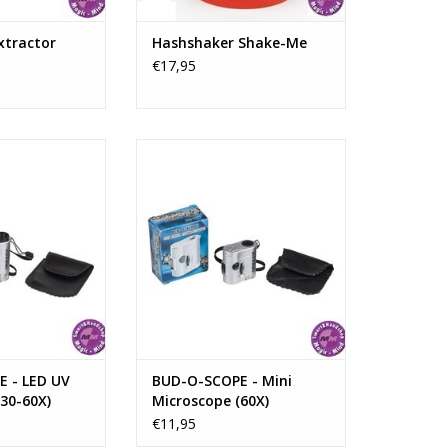
xtractor
Hashshaker Shake-Me
€17,95
oop die 30 - 60x
Een handige zakmicroscoop met
rgroten.
verlichting.
N WINKELWAGEN
TOEVOEGEN AAN WINKELWAGEN
 - LED UV
BUD-O-SCOPE - Mini
30-60X)
Microscope (60X)
€11,95