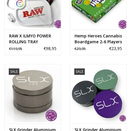
Rituals & Wierook
Sale
RAW X ILMYO POWER
Hemp Heroes Cannabis
ROLLING TRAY
Boardgame 2-6 Players
€98,95
€23,95
€119,95
€29,95
SALE
SALE
SLX Grinder Aluminium
SLX Grinder Aluminium