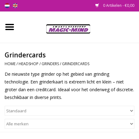
0 Artikelen - €0,00
Home
Nieuw
Grindercards
HOME
/
HEADSHOP
/
GRINDERS
/
GRINDERCARDS
Smartshop
De nieuwste type grinder op het gebied van grinding
technologie. Een grinderkaart is extreem licht en klein – niet
Headshop
groter dan een creditcard. Ideaal voor het onderweg of discretie.
beschikbaar in diverse prints.
SEEDSHOP
Health Supplies
Psychedelic