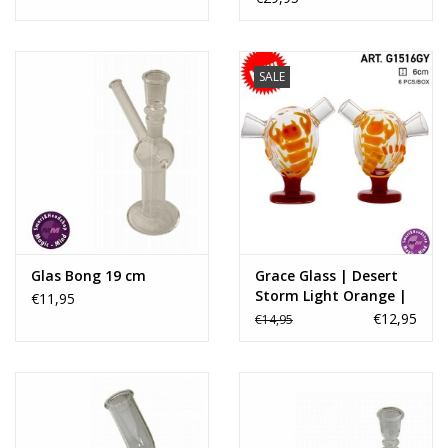
SALE
Glas Bong 19 cm
Grace Glass | Desert
Storm Light Orange |
€11,95
Glow in the Dark
€12,95
€14,95