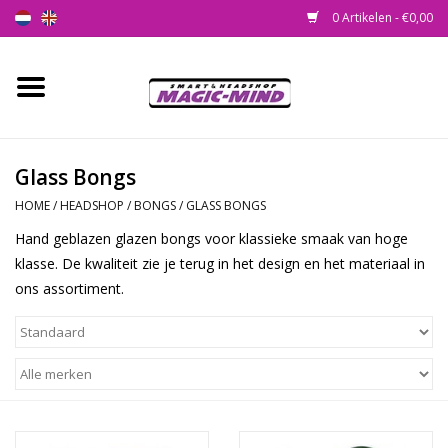
0 Artikelen - €0,00
Home
Nieuw
Glass Bongs
HOME
/
HEADSHOP
/
BONGS
/
GLASS BONGS
Smartshop
Hand geblazen glazen bongs voor klassieke smaak van hoge
klasse. De kwaliteit zie je terug in het design en het materiaal in
Headshop
ons assortiment.
SEEDSHOP
Health Supplies
Psychedelic