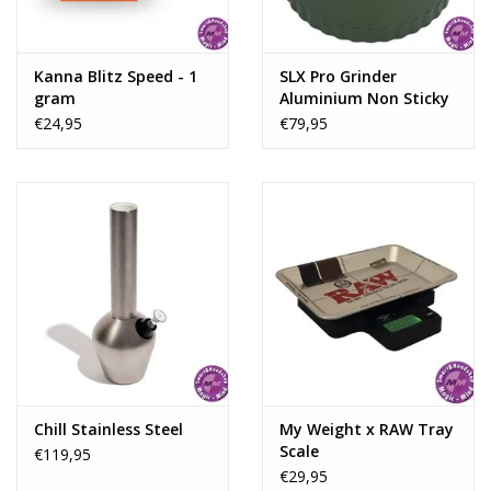
Kanna Blitz Speed - 1
SLX Pro Grinder
gram
Aluminium Non Sticky
62 mm
€24,95
€79,95
Chill Stainless Steel
My Weight x RAW Tray
Scale
€119,95
€29,95