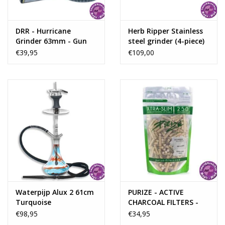
DRR - Hurricane
Herb Ripper Stainless
Grinder 63mm - Gun
steel grinder (4-piece)
Metal
€39,95
€109,00
Waterpijp Alux 2 61cm
PURIZE - ACTIVE
Turquoise
CHARCOAL FILTERS -
XTRA SLIM -ORGANIC-
€98,95
€34,95
250PCS