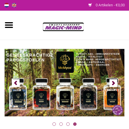
0 Artikelen - €0,00
Home
Nieuw
Smartshop
Headshop
SEEDSHOP
Health Supplies
Psychedelic