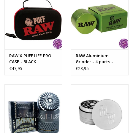
RAW X PUFF LIFE PRO
RAW Aluminium
CASE - BLACK
Grinder - 4 parts -
56mm - GREEN
€47,95
€23,95