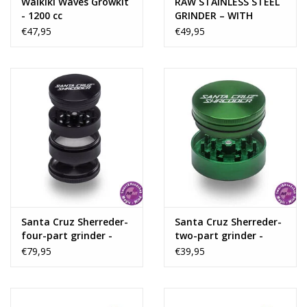
Waikiki Waves Growkit
RAW STAINLESS STEEL
- 1200 cc
GRINDER – WITH
MAGNET AND SIFTER
€47,95
€49,95
50-60mm
Santa Cruz Sherreder-
Santa Cruz Sherreder-
four-part grinder -
two-part grinder -
black
Green
€79,95
€39,95