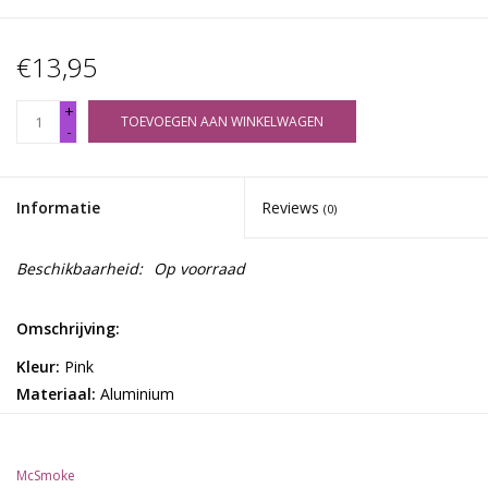
€13,95
+
TOEVOEGEN AAN WINKELWAGEN
-
Informatie
Reviews
(0)
Beschikbaarheid:
Op voorraad
Omschrijving:
Kleur:
Pink
Materiaal:
Aluminium
Diameter:
63 mm - 4 parts
Brand:
McSmoke
McSmoke
Ben je klaar om je rookervaring naar een sprookjesachtig