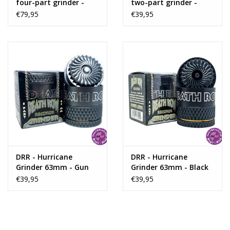
four-part grinder -
two-part grinder -
black
Green
€79,95
€39,95
DRR - Hurricane
DRR - Hurricane
Grinder 63mm - Gun
Grinder 63mm - Black
Metal
€39,95
€39,95