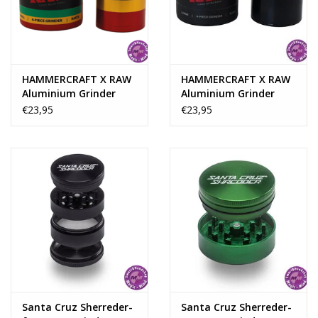
HAMMERCRAFT X RAW
HAMMERCRAFT X RAW
Aluminium Grinder
Aluminium Grinder
4parts - RASTA SMALL
4parts - BLACK LARGE
€23,95
€23,95
Santa Cruz Sherreder-
Santa Cruz Sherreder-