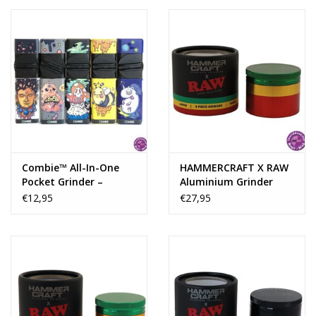
Combie™ All-In-One
HAMMERCRAFT X RAW
Pocket Grinder –
Aluminium Grinder
Creatures
4parts - RASTA LARGE
€12,95
€27,95