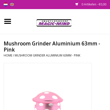
0 Artikelen - €0,00
Home
Nieuw
Mushroom Grinder Aluminium 63mm -
Pink
Smartshop
HOME
/
MUSHROOM GRINDER ALUMINIUM 63MM - PINK
Headshop
SEEDSHOP
Health Supplies
Psychedelic