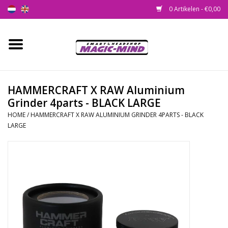
0 Artikelen - €0,00
Home
Nieuw
HAMMERCRAFT X RAW Aluminium
Grinder 4parts - BLACK LARGE
Smartshop
HOME
/
HAMMERCRAFT X RAW ALUMINIUM GRINDER 4PARTS - BLACK
LARGE
Headshop
SEEDSHOP
Health Supplies
Psychedelic