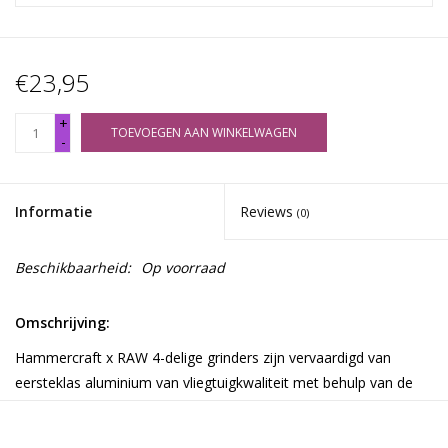
€23,95
+
TOEVOEGEN AAN WINKELWAGEN
-
Informatie
Reviews
(0)
Beschikbaarheid:
Op voorraad
Omschrijving:
Hammercraft x RAW 4-delige grinders zijn vervaardigd van
eersteklas aluminium van vliegtuigkwaliteit met behulp van de
nieuwste CNC-bewerkingstechnologie.
63 mm diameter