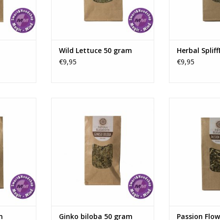
NKELWAGEN
verschillende 
TOEVOEGEN AAN WINKELWAGEN
gebruikt
TOEVOEGEN AA
Wild Lettuce 50 gram
Herbal Splif
€9,95
€9,95
iana is een
Ginkgo biloba stimuleert de
De werkzame 
een libido-
bloedcirculatie, vooral in de
Passiebloem
hoactief
voeten, handen en hersenen. Het
ontspanning e
en populair
wordt normaal gesproken
kwaliteit van je 
edicinale
dagelijks en voor langere tijd
hoeveelheden 
len. In het
ingenomen ter verbetering van
hallucineren
 vooral
het geheugen en het
wordt ook 
isiac en
concentratievermogen.
meditatiethee.
..
een MAO-remme
TOEVOEGEN AAN WINKELWAGEN
NKELWAGEN
TOEVOEGEN AA
m
Ginko biloba 50 gram
Passion Flo