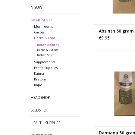
TOEVOEGEN AAN WI
NIEUW
SMARTSHOP
Mushrooms
Absinth 50 gram
Cactus
€9,95
Herbs & Caps
Indian element
Herbs & Extract
Indian Spirit
Supplements
Het liefdeskruid Dam
Erotic Supplies
mysterieus kruid met 
Kanna
verhogend en psyc
Kratom
effect. Het is al eeuw
Rapé
in Mexico om zijn m
kracht bij talrijke kwa
HEADSHOP
Westen is Damiana
bekend als aphrod
SEEDSHOP
vanwege de .
TOEVOEGEN AAN WI
HEALTH SUPPLIES
Damiana 50 gra