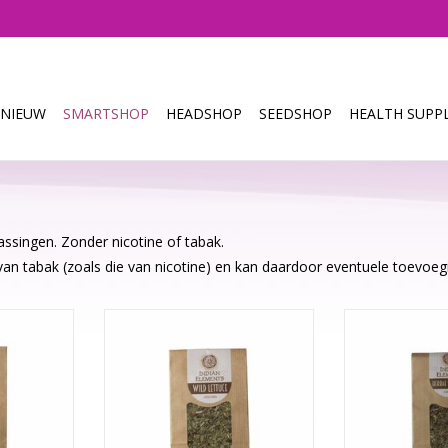
NIEUW
SMARTSHOP
HEADSHOP
SEEDSHOP
HEALTH SUPPL
assingen. Zonder nicotine of tabak.
an tabak (zoals die van nicotine) en kan daardoor eventuele toevoegi
t uit de
Wild Lettuce kalmeert en
Deze mix heef
steraceae).
ontspant. De effecten lijken op
smaak, om
t, die van
opium, maar milder en het is niet
combinatie is v
 in de
verslavend. Wild Lettuce heeft als
soorten kruiden
an Europa,
bijeffect een afrodiserende
een rustgeven
frika.
werking, maar het is vooral ook
versterkt Herba
een extract om op te ‘spacen’.
effect van cann