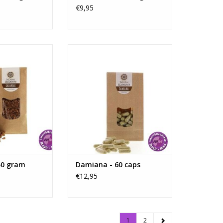
€9,95
 sterk kruid dat
Damiana capsules werken sterk
fect heeft op het
afrodiserend. Deze capsules zijn
telsel. Hierdoor
gemakkelijk te gebruiken en
et een goede
hebben een direct effect op je
. Ook wordt
liefdesleven.
s gebruikt als
TOEVOEGEN AAN WINKELWAGEN
nt. Je kunt op het
of er thee van
rotere hoeve
N WINKELWAGEN
50 gram
Damiana - 60 caps
€12,95
1
2