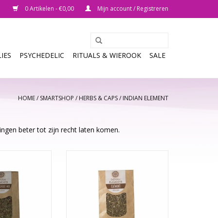
0 Artikelen - €0,00
Mijn account / Registreren
IES
PSYCHEDELIC
RITUALS & WIEROOK
SALE
HOME
/
SMARTSHOP
/
HERBS & CAPS
/
INDIAN ELEMENT
ngen beter tot zijn recht laten komen.
t een speciale
Catmint is een Engelse, wilde
dat het een
plant die tot de grote Labiatae
an verschillende
familie hoort, evenals munt en
. Het kruid heeft
dovenetels. Het heeft een frisse
de werking. Ook
geur, waardoor vooral katten
l Spliff Mix het
zich ook aangetrokken voelen
abis. Het kan op
door de gedroogde bladeren.