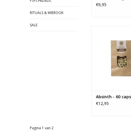
PSYCHEDELIC
€9,95
RITUALS & WIEROOK
SALE
Absinth kan een v
rustgevend gevoel 
combinatie met alco
grote hoeveelheden, 
resulteren in hallu
TOEVOEGEN AAN WI
Absinth - 60 caps
€12,95
Pagina 1 van 2