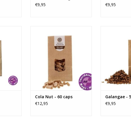
€9,95
€9,95
redig en
Cola nut capsules worden
Galangae is een
geven. In
gebruikt vanwege de
een positief ef
hol, of in
stimulerende eigenschappen en
centrale zenuws
kan Absinth
het vermogen euforische
bevordert h
cinaties.
gevoelens op te wekken. Het
gezondheid
bevordert alertheid, het gevoel
Galangae som
NKELWAGEN
van opgewektheid, een
seksuele stimula
verbetering van de stemming,
kruid kauwen 
gevoeligheid voor aanraking, de
trekken. G
onderdrukkin
TOEVOEGEN AA
TOEVOEGEN AAN WINKELWAGEN
Cola Nut - 60 caps
Galangae - 
€12,95
€9,95