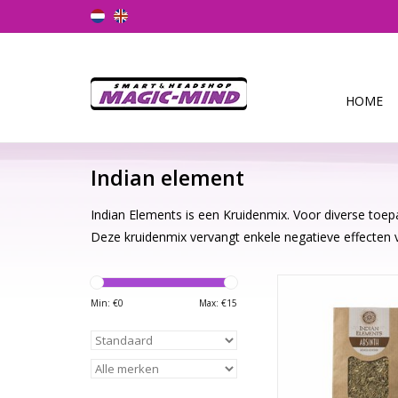
HOME
Indian element
Indian Elements is een Kruidenmix. Voor diverse toep
Deze kruidenmix vervangt enkele negatieve effecten v
Absinth is een plan
composietenfamilie (A
Min: €
0
Max: €
15
Het is een vaste plan
nature voorkomt
gematigde streken v
Azië en Noord-A