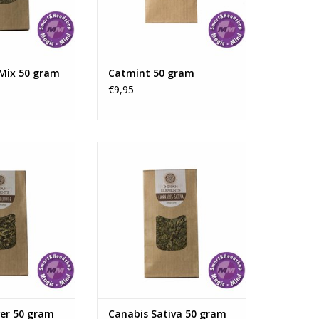
manieren worden
TOEVOEGEN AAN WINKELWAGEN
, bijvoorb
N WINKELWAGEN
fMix 50 gram
Catmint 50 gram
€9,95
stoffen uit de
Geen tabak, geen nicotine.
 zorgen voor
Maximaliseer de smaak van een
n bevorderen de
joint.
slaap. Bij grotere
TOEVOEGEN AAN WINKELWAGEN
werkt het licht
d. Passiebloem
gebruikt als
 Passiebloem is
r. Om die re...
N WINKELWAGEN
wer 50 gram
Canabis Sativa 50 gram