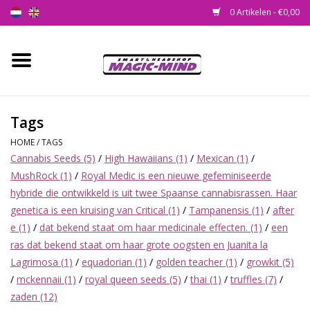
0 Artikelen - €0,00
Home
Nieuw
Tags
HOME
/
TAGS
Smartshop
Cannabis Seeds
(5)
/
High Hawaiians
(1)
/
Mexican
(1)
/
MushRock
(1)
/
Royal Medic is een nieuwe gefeminiseerde
Headshop
hybride die ontwikkeld is uit twee Spaanse cannabisrassen. Haar
genetica is een kruising van Critical
(1)
/
Tampanensis
(1)
/
after
SEEDSHOP
e
(1)
/
dat bekend staat om haar medicinale effecten.
(1)
/
een
ras dat bekend staat om haar grote oogsten en Juanita la
Health Supplies
Lagrimosa
(1)
/
equadorian
(1)
/
golden teacher
(1)
/
growkit
(5)
/
mckennaii
(1)
/
royal queen seeds
(5)
/
thai
(1)
/
truffles
(7)
/
zaden
(12)
Psychedelic