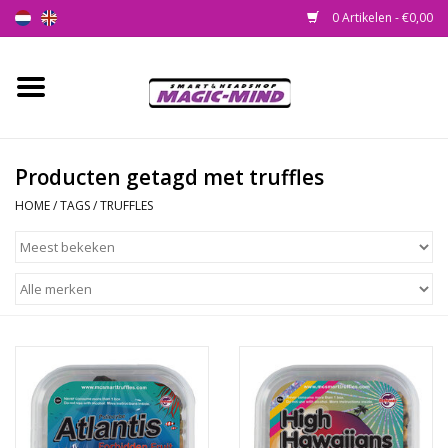
0 Artikelen - €0,00
Home
Nieuw
Producten getagd met truffles
HOME
/
TAGS
/
TRUFFLES
Smartshop
Headshop
SEEDSHOP
Health Supplies
Psychedelic