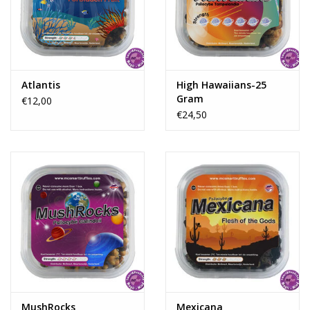
Rituals & Wierook
Sale
Atlantis
High Hawaiians-25
Gram
€12,00
€24,50
MushRocks
Mexicana