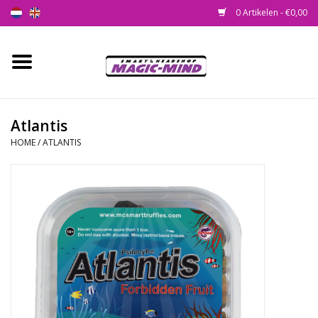
0 Artikelen - €0,00
Home
Nieuw
Atlantis
HOME
/
ATLANTIS
Smartshop
Headshop
SEEDSHOP
Health Supplies
Psychedelic