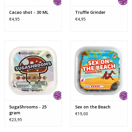
niet ideaal, dan vormen de myceliumdraden Sclerotia (truffel) en
neemt deze voedingsstoffen op zodat, als het klimaat wel ideaal
Cacao shot - 30 ML
Truffle Grinder
is, hieruit een paddenstoel kan groeien.
€4,95
€4,95
Effect:
Afhankelijk van de dosering zorgen Magic Truffels voor een
fantastische, visuele en hallucinerende ervaring, beter bekend
als een trip. De trip beleving is voor iedereen anders en is
afhankelijk van de gebruikte Magic Truffels en de ingenomen
hoeveelheid. Zo zijn er Magic Truffels met sterke hallucinerende
en visuele effecten maar ook Magic Truffels met een
voornamelijk filosofisch effect. Iedereen ervaart de effecten van
de Magic Truffels anders. Wij bieden 9 verschillende Magic
Truffels aan in verschillende hoeveelheden.
SugaShrooms - 25
Sex on the Beach
gram
€19,00
Het gebruik van Magic Truffels is een unieke en bijzondere
€23,95
beleving. Mensen gebruiken Magic Truffels vaak om zichzelf
beter te leren kennen, om een reis door je innerlijk te maken.