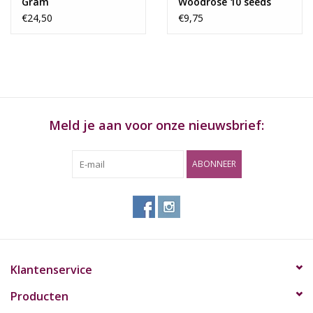
Gram
Woodrose 10 seeds
Bewaar de Magic Truffels op een donkere plek tussen 2°C en
€24,50
€9,75
4°C
Ongeveer 1 tot 3 uur na inname bereikt de trip zijn hoogtepunt,
na 5 tot 6 uur begint de werkzame stof uit te werken.
Meld je aan voor onze nieuwsbrief:
Gebruik Magic Truffels alleen bij geestelijke gezondheid, niet bij
depressie hoge of lage bloeddruk, hart en/of longklachten,
diabetes of zwangerschap.
ABONNEER
Niet in combinatie gebruiken met alcohol, medicijnen en/of
andere drugs.
Niet gebruiken bij zwangerschap en borstvoeding
Klantenservice
Producten
Deelnemen aan het verkeer is niet toegestaan