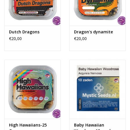
Neem nooit meer dan 1 inhoud van een bakje per keer
Start met de halve hoeveelheid van het totaalgewicht in het
bakje, bepaal na 30-45 minuten of je de dosis wilt verhogen
Dutch Dragons
Dragon's dynamite
€20,00
€20,00
Zodra je de effecten voelt heb je maar een kleine dosis nodig
om de effecten te verhogen
De Magic Truffels werken het beste op een lege maag
De Magic Truffels goed kauwen, dit verbetert de werking
De Magic Truffels kunnen ook in de vorm van thee of soep
worden ingenomen
High Hawaiians-25
Baby Hawaiian