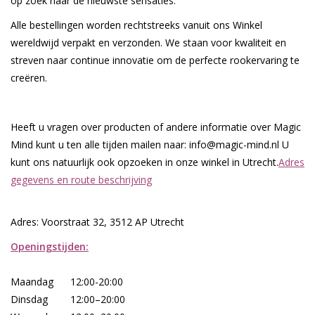
op zoek naar de nieuwste sensaties.
Alle bestellingen worden rechtstreeks vanuit ons Winkel
Rituals & Wierook
wereldwijd verpakt en verzonden. We staan voor kwaliteit en
streven naar continue innovatie om de perfecte rookervaring te
Sale
creëren.
Heeft u vragen over producten of andere informatie over Magic
Mind kunt u ten alle tijden mailen naar:
info@magic-mind.nl
U
kunt ons natuurlijk ook opzoeken in onze winkel in Utrecht.
Adres
gegevens en route beschrijving
Adres: Voorstraat 32, 3512 AP Utrecht
Openingstijden:
Maandag
12:00-20:00
Dinsdag
12:00–20:00