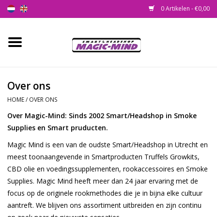
0 Artikelen - €0,00
Home
Nieuw
Over ons
HOME
/
OVER ONS
Smartshop
Over Magic-Mind: Sinds 2002 Smart/Headshop in Smoke
Supplies en Smart pruducten.
Headshop
Magic Mind is een van de oudste Smart/Headshop in Utrecht en
SEEDSHOP
meest toonaangevende in Smartproducten Truffels Growkits,
CBD olie en voedingssupplementen, rookaccessoires en Smoke
Supplies. Magic Mind heeft meer dan 24 jaar ervaring met de
Health Supplies
focus op de originele rookmethodes die je in bijna elke cultuur
aantreft. We blijven ons assortiment uitbreiden en zijn continu
Psychedelic