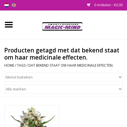
0 Artikelen - €0,00
Home
Nieuw
Producten getagd met dat bekend staat
om haar medicinale effecten.
Smartshop
HOME
/
TAGS
/
DAT BEKEND STAAT OM HAAR MEDICINALE EFFECTEN.
Headshop
SEEDSHOP
Health Supplies
Psychedelic