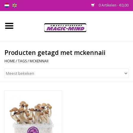
0 Artikelen - €0,00
Home
Nieuw
Producten getagd met mckennaii
HOME
/
TAGS
/
MCKENNAII
Smartshop
Headshop
SEEDSHOP
Health Supplies
Psychedelic