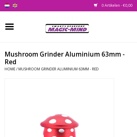
0 Artikelen - €0,00
Home
Nieuw
Mushroom Grinder Aluminium 63mm -
Red
Smartshop
HOME
/
MUSHROOM GRINDER ALUMINIUM 63MM - RED
Headshop
SEEDSHOP
Health Supplies
Psychedelic