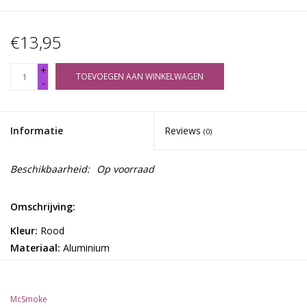
€13,95
+
TOEVOEGEN AAN WINKELWAGEN
-
Informatie
Reviews
(0)
Beschikbaarheid:
Op voorraad
Omschrijving:
Kleur:
Rood
Materiaal:
Aluminium
Diameter:
63 mm - 4 parts
Brand:
McSmoke
McSmoke
Ben je klaar om je rookervaring naar een sprookjesachtig