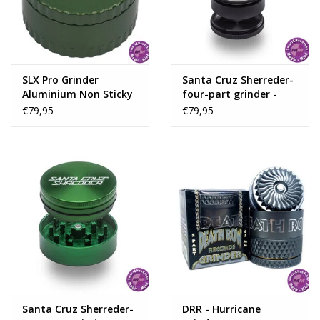
SLX Pro Grinder
Santa Cruz Sherreder-
Aluminium Non Sticky
four-part grinder -
62 mm
black
€79,95
€79,95
Santa Cruz Sherreder-
DRR - Hurricane