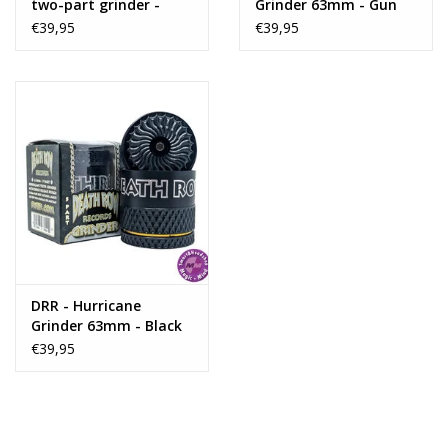
two-part grinder -
Grinder 63mm - Gun
Green
Metal
€39,95
€39,95
DRR - Hurricane
Grinder 63mm - Black
€39,95