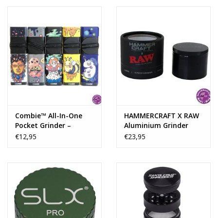
Combie™ All-In-One
HAMMERCRAFT X RAW
Pocket Grinder –
Aluminium Grinder
Creatures
4parts - BLACK LARGE
€12,95
€23,95