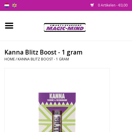
0 Artikelen - €0,00
Home
Nieuw
Kanna Blitz Boost - 1 gram
HOME
/
KANNA BLITZ BOOST - 1 GRAM
Smartshop
Headshop
SEEDSHOP
Health Supplies
Psychedelic