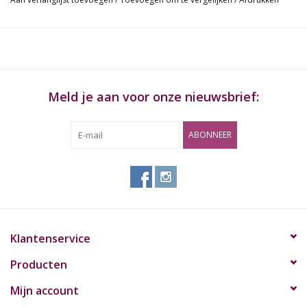
energieboost en een euforisch gevoel. Deze zorgvuldig
samengestelde formule Boost je zelfvertrouwen tot de max!
Bewaaradvies:
Bewaar op een droge, donkere plek.
Waarschuwing
: Niet gebruiken in combinatie met medicijnen of
Meld je aan voor onze nieuwsbrief:
andere stimulanten. Verkoop en gebruik onder de 18 jaar is niet
toegestaan. Tijdens en tot 16 uur na gebruiken wordt het
onraden om deel te nemen aan het verkeer. Buiten bereik van
ABONNEER
kinderen bewaren.
Klantenservice
Producten
Mijn account