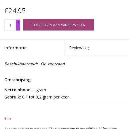
€24,95
+
TOEVOEGEN AAN WINKELWAGEN
-
Informatie
Reviews
(0)
Beschikbaarheid:
Op voorraad
Omschrijving:
Nettoinhoud:
1 gram
Gebruik:
0,1 tot 0,2 gram per keer.
Ingrediënten:
Sceletium Tortuosum, Taurine & Theobromine.
Over de
Kanna Blitz Boost
:
Blitz
Blitz Boost combineert mesembrine, mesembrenone en Δ7-
mesembrenone met taurine en theobromine voor een krachtige
Aan verlanglijst toevoegen
/
Toevoegen om te vergelijken
/
Afdrukken