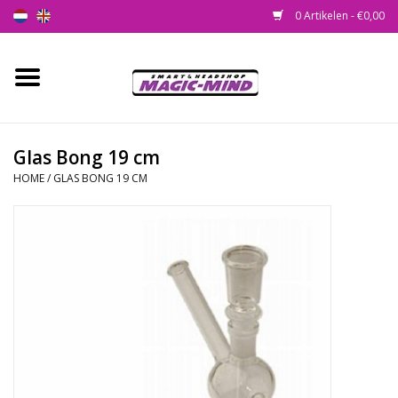
0 Artikelen - €0,00
Home
Nieuw
Glas Bong 19 cm
HOME
/
GLAS BONG 19 CM
Smartshop
Headshop
SEEDSHOP
Health Supplies
Psychedelic