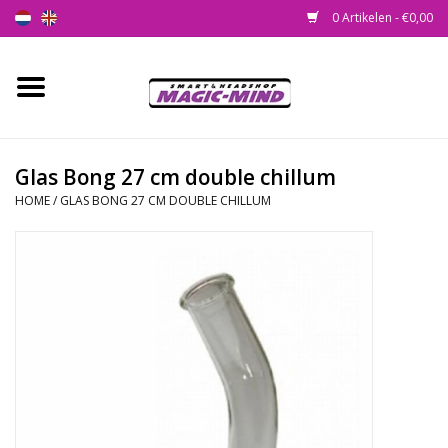
0 Artikelen - €0,00
Home
Nieuw
Glas Bong 27 cm double chillum
HOME
/
GLAS BONG 27 CM DOUBLE CHILLUM
Smartshop
Headshop
SEEDSHOP
Health Supplies
Psychedelic