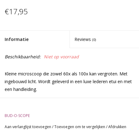
€17,95
Informatie
Reviews
(0)
Beschikbaarheid:
Niet op voorraad
Kleine microscoop die zowel 60x als 100x kan vergroten. Met
ingebouwd licht. Wordt geleverd in een luxe lederen etui en met
een handleiding.
Inhoud:
BUD-O-SCOPE
BUD-O-SCOPE Microscope (60-100X)
Aan verlanglijst toevoegen
/
Toevoegen om te vergelijken
/
Afdrukken
60 - 100x mircroscope zoom w LED
Luxe lederen etui