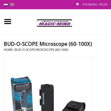
0 Artikelen - €0,00
Home
Nieuw
BUD-O-SCOPE Microscope (60-100X)
HOME
/
BUD-O-SCOPE MICROSCOPE (60-100X)
Smartshop
Headshop
SEEDSHOP
Health Supplies
Psychedelic