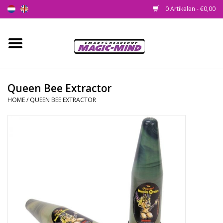
0 Artikelen - €0,00
Home
Nieuw
Queen Bee Extractor
HOME
/
QUEEN BEE EXTRACTOR
Smartshop
Headshop
SEEDSHOP
Health Supplies
Psychedelic