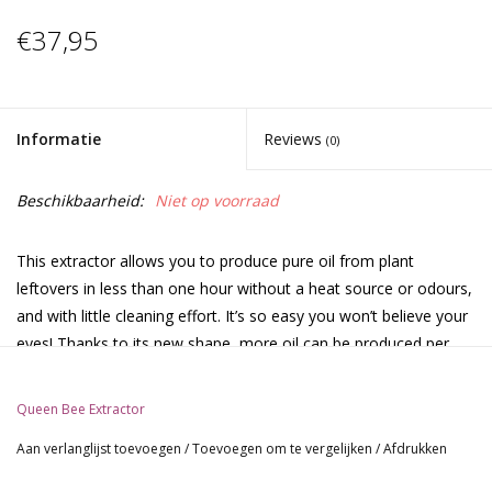
€37,95
Informatie
Reviews
(0)
Beschikbaarheid:
Niet op voorraad
This extractor allows you to produce pure oil from plant
leftovers in less than one hour without a heat source or odours,
and with little cleaning effort. It’s so easy you won’t believe your
eyes! Thanks to its new shape, more oil can be produced per
gram of plant material than with the Honey Bee Extractor.
Features:
Queen Bee Extractor
100% PVC free
Aan verlanglijst toevoegen
/
Toevoegen om te vergelijken
/
Afdrukken
Assorted colors
The Queen Bee has 3 times the capacity of the Honey Bee