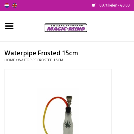
0 Artikelen - €0,00
Home
Nieuw
Waterpipe Frosted 15cm
HOME
/
WATERPIPE FROSTED 15CM
Smartshop
Headshop
SEEDSHOP
Health Supplies
Psychedelic