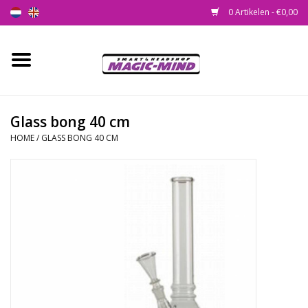
0 Artikelen - €0,00
Home
Nieuw
Glass bong 40 cm
HOME
/
GLASS BONG 40 CM
Smartshop
Headshop
SEEDSHOP
Health Supplies
Psychedelic