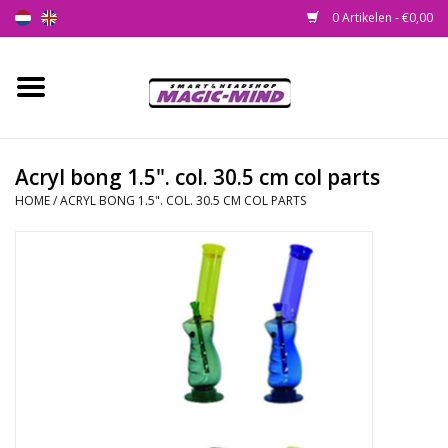
0 Artikelen - €0,00
Home
Nieuw
Acryl bong 1.5". col. 30.5 cm col parts
HOME
/
ACRYL BONG 1.5". COL. 30.5 CM COL PARTS
Smartshop
Headshop
SEEDSHOP
Health Supplies
Psychedelic