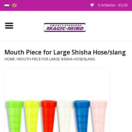
0 Artikelen - €0,00
Home
Nieuw
Mouth Piece for Large Shisha Hose/slang
HOME
/
MOUTH PIECE FOR LARGE SHISHA HOSE/SLANG
Smartshop
Headshop
SEEDSHOP
Health Supplies
Psychedelic