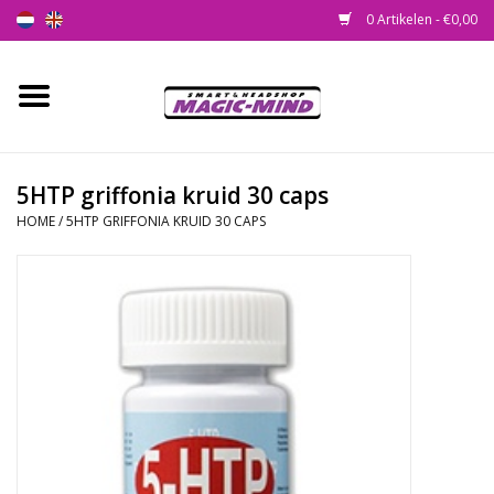
0 Artikelen - €0,00
Home
Nieuw
5HTP griffonia kruid 30 caps
HOME
/
5HTP GRIFFONIA KRUID 30 CAPS
Smartshop
Headshop
SEEDSHOP
Health Supplies
Psychedelic