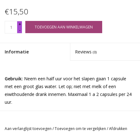
€15,50
+
TOEVOEGEN AAN WINKELWAGEN
-
Informatie
Reviews
(0)
Gebruik:
Neem een half uur voor het slapen gaan 1 capsule
met een groot glas water. Let op; niet met melk of een
eiwithoudende drank innemen. Maximaal 1 a 2 capsules per 24
uur.
Ingrediënten:
Griffonia kruid, Slaapmutjeskruid, Rijstzetmeel,
Aan verlanglijst toevoegen
/
Toevoegen om te vergelijken
/
Afdrukken
calciumstearaat.