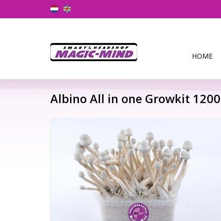
HOME
Albino All in one Growkit 1200