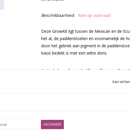
Beschikbaarheid:
Niet op voorraad
Deze GrowKit ligt tussen de Mexican en de Ecua
het al, de paddenstoelen en voornamelijk de ho
door het gebrek aan pigment in de paddenstoelen.
basis bedekt is met een witte dons.
Het is belangrijk om de Albino All-in-one GrowK
Aan verlan
De GrowKit zal in totaal ongeveer 400 gram op
vluchten mogelijk. De eerste vlucht levert vaak
ABONNEER