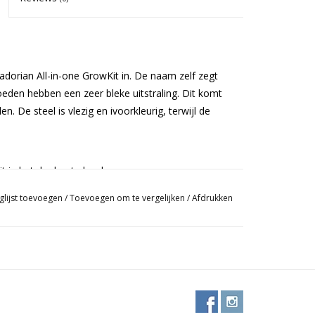
dorian All-in-one GrowKit in. De naam zelf zegt
eden hebben een zeer bleke uitstraling. Dit komt
 De steel is vlezig en ivoorkleurig, terwijl de
it in het donker te kweken.
glijst toevoegen
/
Toevoegen om te vergelijken
/
Afdrukken
leveren. Met een GrowKit zijn ongeveer drie
 de grootste opbrengst op.