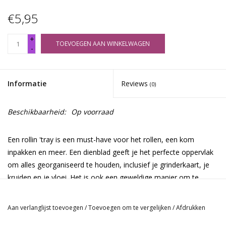
€5,95
+
TOEVOEGEN AAN WINKELWAGEN
-
Informatie
Reviews
(0)
Beschikbaarheid:
Op voorraad
Een rollin 'tray is een must-have voor het rollen, een kom
inpakken en meer. Een dienblad geeft je het perfecte oppervlak
om alles georganiseerd te houden, inclusief je grinderkaart, je
kruiden en je vloei. Het is ook een geweldige manier om te
voorkomen dat waardevolle kruiden op het tapijt of in de kieren
van de bank vallen.
Aan verlanglijst toevoegen
/
Toevoegen om te vergelijken
/
Afdrukken
Extra informatie: