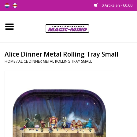
0 Artikelen - €0,00
Home
Nieuw
Alice Dinner Metal Rolling Tray Small
HOME
/
ALICE DINNER METAL ROLLING TRAY SMALL
Smartshop
Headshop
SEEDSHOP
Health Supplies
Psychedelic