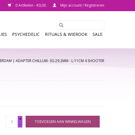
0 Artikelen - €0,00
Mijn account / Registreren
IES
PSYCHEDELIC
RITUALS & WIEROOK
SALE
ERDAM | ADAPTER CHILLUM- SG:29.2MM - L:11CM 4 SHOOTER
+
TOEVOEGEN AAN WINKELWAGEN
-