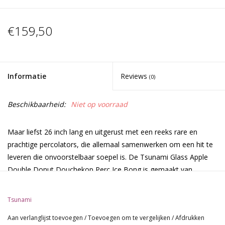
€159,50
Informatie
Reviews
(0)
Beschikbaarheid:
Niet op voorraad
Maar liefst 26 inch lang en uitgerust met een reeks rare en
prachtige percolators, die allemaal samenwerken om een ​​hit te
leveren die onvoorstelbaar soepel is. De Tsunami Glass Apple
Double Donut Douchekop Perc Ice Bong is gemaakt van
hoogwaardig glas en zit boordevol functies om je te laten
vliegen!
Tsunami
Aan verlanglijst toevoegen
/
Toevoegen om te vergelijken
/
Afdrukken