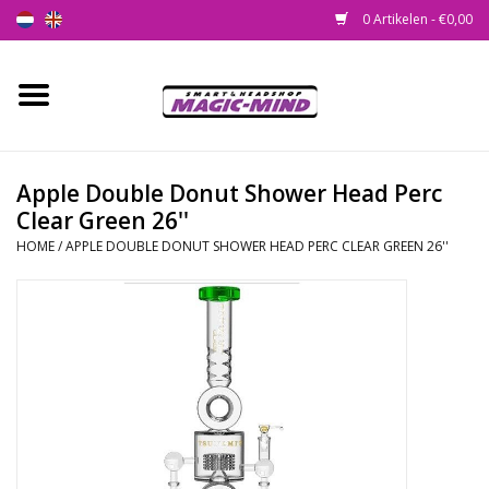
0 Artikelen - €0,00
Home
Nieuw
Apple Double Donut Shower Head Perc
Clear Green 26''
Smartshop
HOME
/
APPLE DOUBLE DONUT SHOWER HEAD PERC CLEAR GREEN 26''
Headshop
SEEDSHOP
Health Supplies
Psychedelic