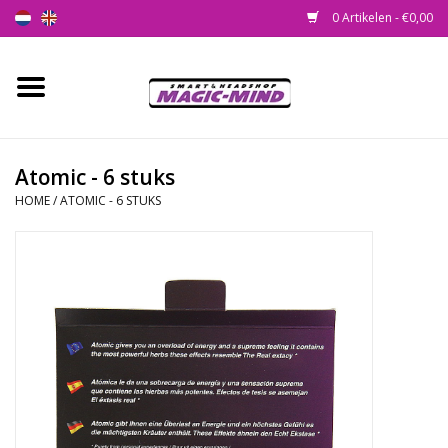
0 Artikelen - €0,00
Home
Nieuw
Atomic - 6 stuks
HOME
/
ATOMIC - 6 STUKS
Smartshop
Headshop
SEEDSHOP
Health Supplies
Psychedelic