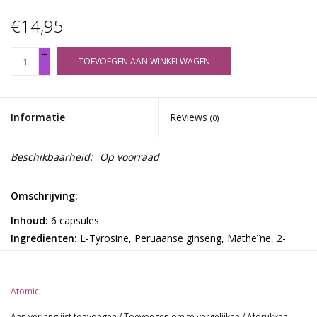
€14,95
+
TOEVOEGEN AAN WINKELWAGEN
-
Informatie
Reviews
(0)
Beschikbaarheid:
Op voorraad
Omschrijving:
Inhoud:
6 capsules
Ingredienten:
L-Tyrosine, Peruaanse ginseng, Matheïne, 2-
sulfoethylamine, Chromium, Guarana-extract, Nicotinezuur.
Atomic:
Atomic
Kun je wel wat Raw Power gebruiken? Deze natuurlijke Atomic
party caps geven je precies wat je nodig hebt!
Aan verlanglijst toevoegen
/
Toevoegen om te vergelijken
/
Afdrukken