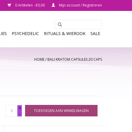
0 Artikelen - €0,00
Mijn account / Registreren
IES
PSYCHEDELIC
RITUALS & WIEROOK
SALE
HOME
/
BALI KRATOM CAPSULES 20 CAPS
+
TOEVOEGEN AAN WINKELWAGEN
-