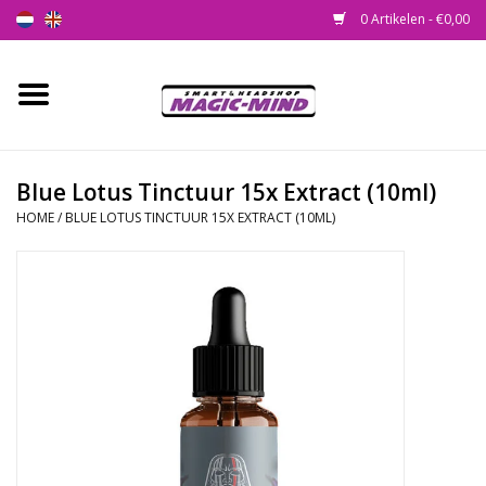
0 Artikelen - €0,00
Home
Nieuw
Blue Lotus Tinctuur 15x Extract (10ml)
HOME
/
BLUE LOTUS TINCTUUR 15X EXTRACT (10ML)
Smartshop
Headshop
SEEDSHOP
Health Supplies
Psychedelic