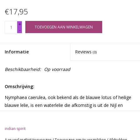
€17,95
+
TOEVOEGEN AAN WINKELWAGEN
-
Informatie
Reviews
(0)
Beschikbaarheid:
Op voorraad
Omschrijving:
Nymphaea caerulea, ook bekend als de blauwe lotus of heilige
blauwe lelie, is een waterlelie die afkomstig is uit de Nijl en
andere locaties in Oost-Afrika. De effecten van de blauwe lotus
zijn zowel verdovend als euforisch, terwijl ze bij hogere doses
licht hallucinogeen zijn.
indian spirit
Blauwe lotus heeft zowel een verdovend als een euforisch
Aan verlanglijst toevoegen
/
Toevoegen om te vergelijken
/
Afdrukken