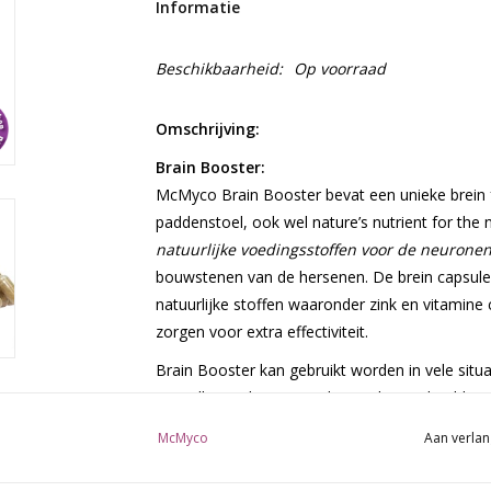
Informatie
Beschikbaarheid:
Op voorraad
Omschrijving:
Brain Booster:
McMyco Brain Booster bevat een unieke brein f
paddenstoel, ook wel nature’s nutrient for the 
natuurlijke voedingsstoffen voor de neurone
bouwstenen van de hersenen. De brein capsules 
natuurlijke stoffen waaronder zink en vitamine
zorgen voor extra effectiviteit.
Brain Booster kan gebruikt worden in vele situa
aanvulling tijdens microdosing, bijvoorbeeld 
Effectieve brein formule
McMyco
Aan verlan
McMyco kwaliteitsstandaard extract
120 veganistische capsules per verpakking