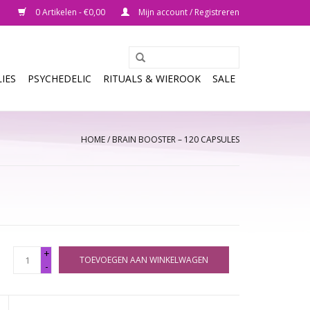
0 Artikelen - €0,00
Mijn account / Registreren
IES
PSYCHEDELIC
RITUALS & WIEROOK
SALE
HOME
/
BRAIN BOOSTER – 120 CAPSULES
+
TOEVOEGEN AAN WINKELWAGEN
-