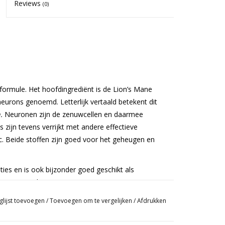
Reviews
(0)
ormule. Het hoofdingrediënt is de Lion’s Mane
neurons genoemd. Letterlijk vertaald betekent dit
n.
Neuronen zijn de zenuwcellen en daarmee
zijn tevens verrijkt met andere effectieve
 c. Beide stoffen zijn goed voor het geheugen en
ties en is ook bijzonder goed geschikt als
met McMicrodose.
glijst toevoegen
/
Toevoegen om te vergelijken
/
Afdrukken