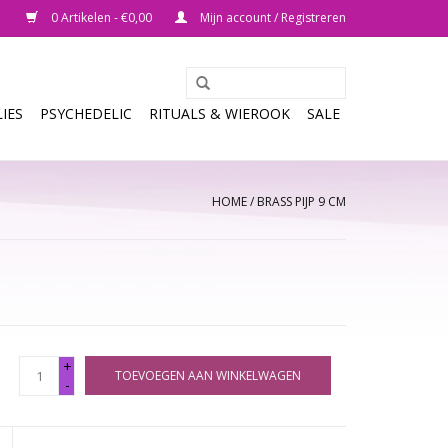
0 Artikelen - €0,00
Mijn account / Registreren
IES
PSYCHEDELIC
RITUALS & WIEROOK
SALE
HOME
/
BRASS PIJP 9 CM
+
TOEVOEGEN AAN WINKELWAGEN
-