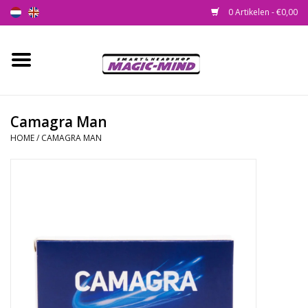
0 Artikelen - €0,00
Home
Nieuw
Camagra Man
HOME
/
CAMAGRA MAN
Smartshop
Headshop
SEEDSHOP
Health Supplies
Psychedelic