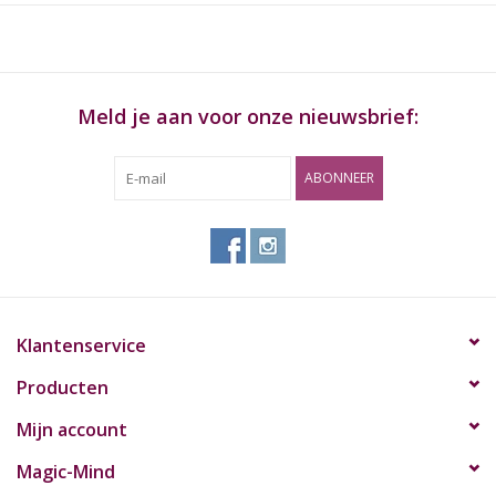
meerdere malen achter elkaar uw hoogtepunt te bereiken.
Camagra is een volledig natuurlijk product en hierdoor
verkrijgbaar zonder recept!
Meld je aan voor onze nieuwsbrief:
ABONNEER
Klantenservice
Producten
Mijn account
Magic-Mind