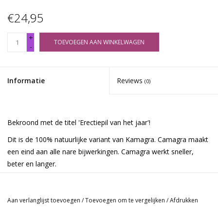
€24,95
+
TOEVOEGEN AAN WINKELWAGEN
-
Informatie
Reviews
(0)
Bekroond met de titel 'Erectiepil van het jaar'!
Dit is de 100% natuurlijke variant van Kamagra. Camagra maakt
een eind aan alle nare bijwerkingen. Camagra werkt sneller,
beter en langer.
En – net zo belangrijk - bijwerkingen horen tot het verleden! Met
Camagra
is uw erectie krachtiger dan met welke erectiepil dan
ook. Uw partner weet niet wat hem of haar overkomt. Met
Aan verlanglijst toevoegen
/
Toevoegen om te vergelijken
/
Afdrukken
Camagra
worden uw lustgevoelens versterkt en is het mogelijk