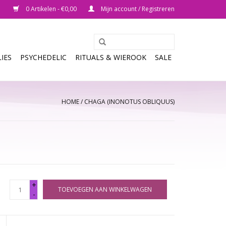
0 Artikelen - €0,00
Mijn account / Registreren
IES
PSYCHEDELIC
RITUALS & WIEROOK
SALE
HOME
/
CHAGA (INONOTUS OBLIQUUS)
+
TOEVOEGEN AAN WINKELWAGEN
-