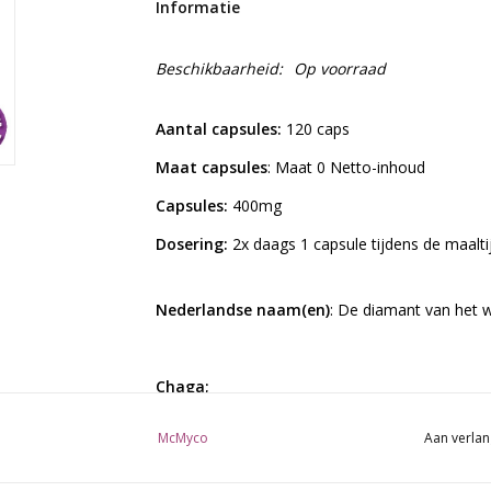
Informatie
Beschikbaarheid:
Op voorraad
Aantal capsules:
120 caps
Maat capsules
: Maat 0 Netto-inhoud
Capsules:
400mg
Dosering:
2x daags 1 capsule tijdens de maalt
Nederlandse naam(en)
: De diamant van het
Chaga;
Chaga (Inonotus Obliquus) ook wel de diaman
McMyco
Aan verlan
virussen, is een zeer sterke anti-oxidant en er
Chaga tegen bepaalde vormen van kanker. Chaga