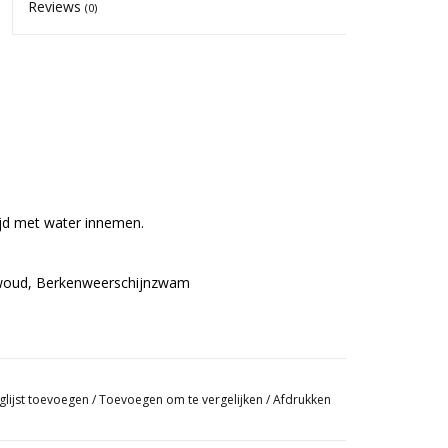
Reviews
(0)
ijd met water innemen.
 woud, Berkenweerschijnzwam
t van het woud, kan ondersteunend werken tegen
glijst toevoegen
/
Toevoegen om te vergelijken
/
Afdrukken
 is veel onderzoek gedaan naar de werking van
 wordt vaak gebruikt om een balans te krijgen in