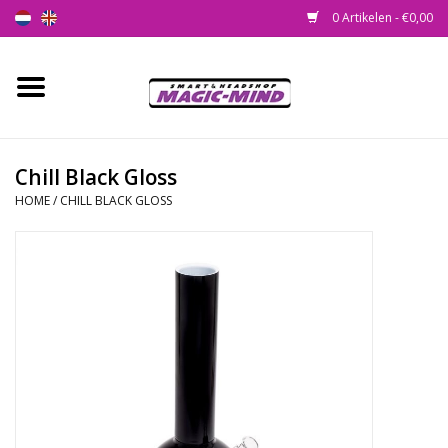
0 Artikelen - €0,00
Home
Nieuw
Chill Black Gloss
HOME
/
CHILL BLACK GLOSS
Smartshop
Headshop
SEEDSHOP
Health Supplies
Psychedelic