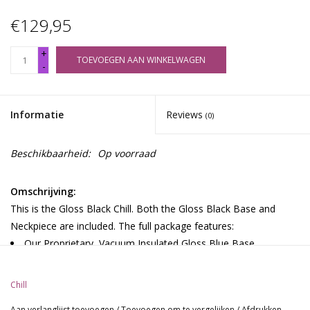
€129,95
+
TOEVOEGEN AAN WINKELWAGEN
-
Informatie
Reviews
(0)
Beschikbaarheid:
Op voorraad
Omschrijving:
This is the Gloss Black Chill. Both the Gloss Black Base and
Neckpiece are included. The full package features:
Our Proprietary, Vacuum Insulated Gloss Blue Base
Our Standard 8.5"(22 CM) Gloss Blue Neckpiece (13" Total)
(33 CM)
Chill
Durable Aluminum Diffuser Downstem
Aan verlanglijst toevoegen
/
Toevoegen om te vergelijken
/
Afdrukken