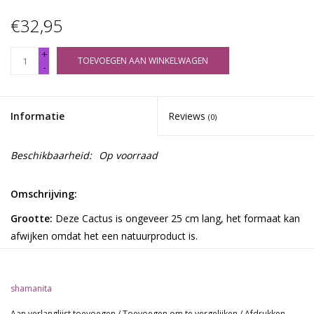
€32,95
+
TOEVOEGEN AAN WINKELWAGEN
-
Informatie
Reviews
(0)
Beschikbaarheid:
Op voorraad
Omschrijving:
Grootte:
Deze Cactus is ongeveer 25 cm lang, het formaat kan
afwijken omdat het een natuurproduct is.
De cactus bevat van nature mescaline.
Omschrijving:
shamanita
De San Pedro cactus komt oorspronkelijk uit Chili, Bolivia,
Ecuador en Peru (voornamelijk het Andesgebied). Deze cactus
Aan verlanglijst toevoegen
/
Toevoegen om te vergelijken
/
Afdrukken