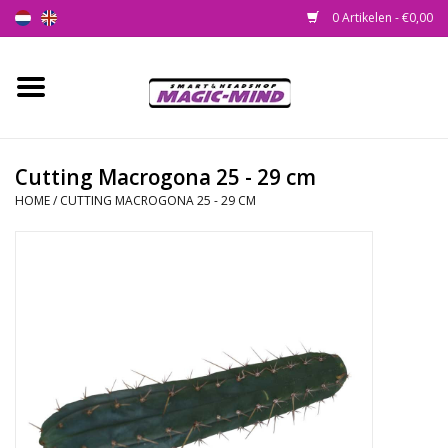
0 Artikelen - €0,00
Home
Nieuw
Cutting Macrogona 25 - 29 cm
HOME
/
CUTTING MACROGONA 25 - 29 CM
Smartshop
Headshop
SEEDSHOP
Health Supplies
Psychedelic