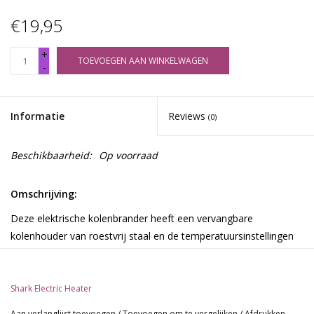
€19,95
+
TOEVOEGEN AAN WINKELWAGEN
-
Informatie
Reviews
(0)
Beschikbaarheid:
Op voorraad
Omschrijving:
Deze elektrische kolenbrander heeft een vervangbare
kolenhouder van roestvrij staal en de temperatuursinstellingen
zijn makkelijk te bedienen.
De kolenbrander heeft een vermogen van 1000 watt en kan
Shark Electric Heater
temperaturen bereiken tot 500 graden celsius.
Aan verlanglijst toevoegen
/
Toevoegen om te vergelijken
/
Afdrukken