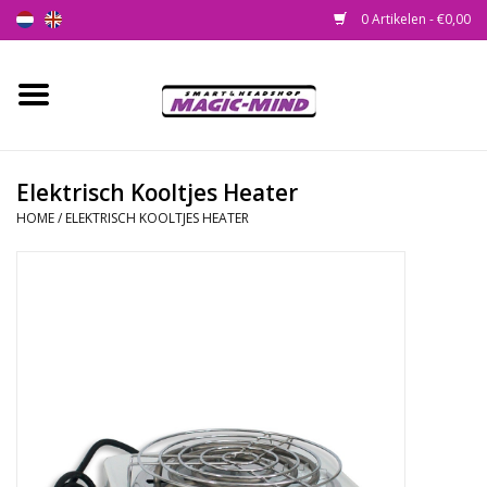
0 Artikelen - €0,00
Home
Nieuw
Elektrisch Kooltjes Heater
HOME
/
ELEKTRISCH KOOLTJES HEATER
Smartshop
Headshop
SEEDSHOP
Health Supplies
Psychedelic