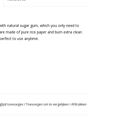
ith natural sugar gum, which you only need to
are made of pure rice paper and burn extra clean
 perfect to use anytime.
glijst toevoegen
/
Toevoegen om te vergelijken
/
Afdrukken