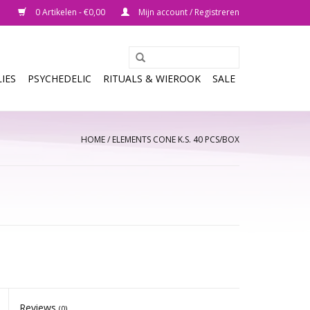
0 Artikelen - €0,00
Mijn account / Registreren
IES
PSYCHEDELIC
RITUALS & WIEROOK
SALE
HOME
/
ELEMENTS CONE K.S. 40 PCS/BOX
Reviews
(0)