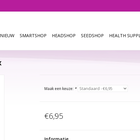
NIEUW
SMARTSHOP
HEADSHOP
SEEDSHOP
HEALTH SUPPL
x
Maak een keuze:
*
€6,95
Informatie