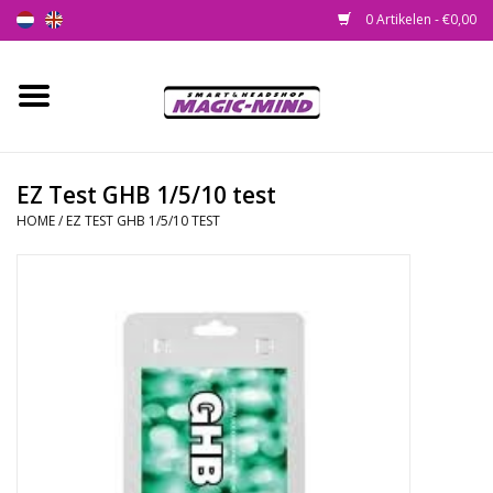
0 Artikelen - €0,00
Home
Nieuw
EZ Test GHB 1/5/10 test
HOME
/
EZ TEST GHB 1/5/10 TEST
Smartshop
Headshop
SEEDSHOP
Health Supplies
Psychedelic