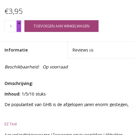
€3,95
+
TOEVOEGEN AAN WINKELWAGEN
-
Informatie
Reviews
(0)
Beschikbaarheid:
Op voorraad
Omschrijving:
Inhoud:
1/5/10 stuks
De populariteit van GHB is de afgelopen jaren enorm gestegen,
wat heeft geleid tot een verbod op de verkoop van bepaalde
voorlopers die nodig zijn om deze stof te maken. Als gevolg
EZ Test
hiervan zou u onbehandeld GBL kunnen kopen, een industriële
chemische stof die wordt gebruikt als stickerverwijderaar.
Aan verlanglijst toevoegen
/
Toevoegen om te vergelijken
/
Afdrukken