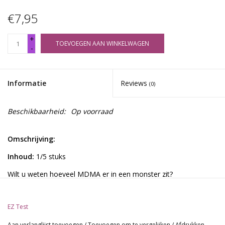
€7,95
+
TOEVOEGEN AAN WINKELWAGEN
-
Informatie
Reviews
(0)
Beschikbaarheid:
Op voorraad
Omschrijving:
Inhoud:
1/5 stuks
Wilt u weten hoeveel MDMA er in een monster zit?
De ecstasymarkt is tegenwoordig zwaar vervuild. Aan de ene
kant drijven er veel pillen rond die helemaal GEEN of een klein
EZ Test
beetje MDMA bevatten. Aan de andere kant gaan er pillen rond
die enorme hoeveelheden MDMA bevatten.
Aan verlanglijst toevoegen
/
Toevoegen om te vergelijken
/
Afdrukken