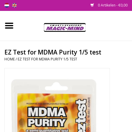
0 Artikelen - €0,00
Home
Nieuw
EZ Test for MDMA Purity 1/5 test
HOME
/
EZ TEST FOR MDMA PURITY 1/5 TEST
Smartshop
Headshop
SEEDSHOP
Health Supplies
Psychedelic