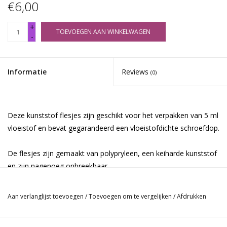
€6,00
+
TOEVOEGEN AAN WINKELWAGEN
-
Informatie
Reviews
(0)
Deze kunststof flesjes zijn geschikt voor het verpakken van 5 ml
vloeistof en bevat gegarandeerd een vloeistofdichte schroefdop.
De flesjes zijn gemaakt van polypryleen, een keiharde kunststof
en zijn nagenoeg onbreekbaar.
De flesjes zijn verpakt per 10/100/1000 stuks.
Aan verlanglijst toevoegen
/
Toevoegen om te vergelijken
/
Afdrukken