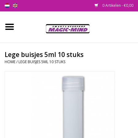
0 Artikelen - €0,00
Home
Nieuw
Lege buisjes 5ml 10 stuks
HOME
/
LEGE BUISJES 5ML 10 STUKS
Smartshop
Headshop
SEEDSHOP
Health Supplies
Psychedelic