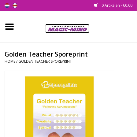
0 Artikelen - €0,00
Home
Nieuw
Golden Teacher Sporeprint
HOME
/
GOLDEN TEACHER SPOREPRINT
Smartshop
Headshop
SEEDSHOP
Health Supplies
Psychedelic