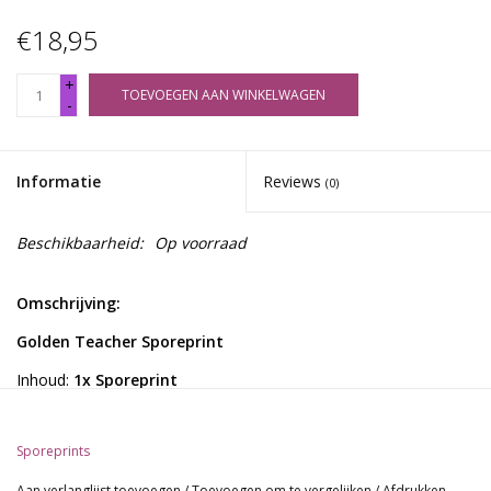
€18,95
+
TOEVOEGEN AAN WINKELWAGEN
-
Informatie
Reviews
(0)
Beschikbaarheid:
Op voorraad
Omschrijving:
Golden Teacher Sporeprint
Inhoud:
1x Sporeprint
Algemene Informatie:
Sporeprints
Deze sporeprints bieden een toegangspoort tot diepgaande
psychedelische verkenningen en onthullen de complexe
Aan verlanglijst toevoegen
/
Toevoegen om te vergelijken
/
Afdrukken