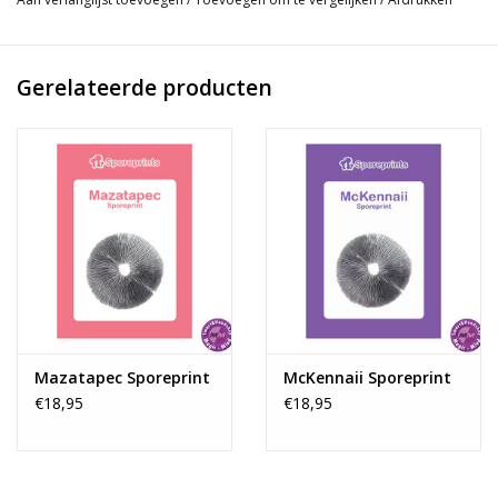
genetische structuren en unieke eigenschappen van
verschillende paddenstoelsoorten. Met het exclusieve
assortiment van McSmart kun je nieuwe dimensies van
Gerelateerde producten
bewustzijn verkennen en onbekende gebieden van gedachten en
ervaringen ontdekken. Laat je betoveren door de magie van
onze buitengewone sporeprints en ontgrendel een wereld van
inzicht en verwondering, alleen toegankelijk voor degenen die de
diepte van psychedelica werkelijk begrijpen
Instructies voor het Gebruiken van Sporeprints:
Sporeprints bieden een klassieke en praktische methode om je
eigen Magic Mushroom-culturen te kweken. Hoewel moderne
oplossingen zoals cultuurampullen beter bestand zijn tegen
besmetting, blijven sporeprints populair vanwege hun
Mazatapec Sporeprint
McKennaii Sporeprint
€18,95
€18,95
authenticiteit en de interactieve ervaring die ze bieden. Elke
sporeprint bevat miljoenen levensvatbare sporen die kunnen
uitgroeien tot een bloeiend myceliumnetwerk. Volg deze vijf
eenvoudige stappen om je kweekavontuur met sporeprints te