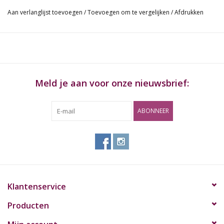
http://www.growkit.com.
Aan verlanglijst toevoegen
/
Toevoegen om te vergelijken
/
Afdrukken
De GrowKit® is verkrijgbaar in 1200 cc. Met de 1200 cc versie
gemiddeld 400 gram. Per GrowKit® zijn meerdere oogsten
mogelijk.
Ingrediënten
Meld je aan voor onze nieuwsbrief:
100% mycelium, vermiculiet, perliet.
ABONNEER
Houdbaarheid
Gekoeld is de GrowKit® zo'n 3 tot 6 maanden houdbaar. Buiten
de koeling is de GrowKit® beperkt houdbaar.
Klantenservice
Producten