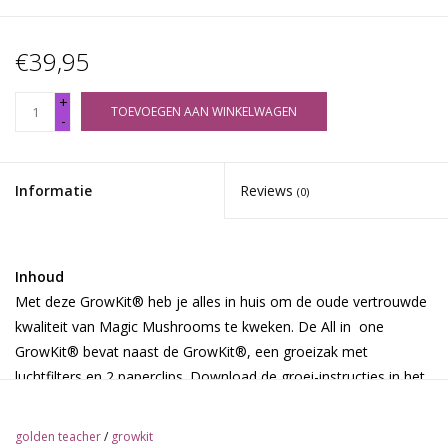
€39,95
+
TOEVOEGEN AAN WINKELWAGEN
-
Informatie
Reviews
(0)
Inhoud
Met deze GrowKit® heb je alles in huis om de oude vertrouwde
kwaliteit van Magic Mushrooms te kweken. De All in one
GrowKit® bevat naast de GrowKit®, een groeizak met
luchtfilters en 2 paperclips. Download de groei-instructies in het
Nederlands, Engels, Duits, Frans, Spaans, Portugees, of Pools.
Of bekijk de instructie-films op de website
golden teacher
/
growkit