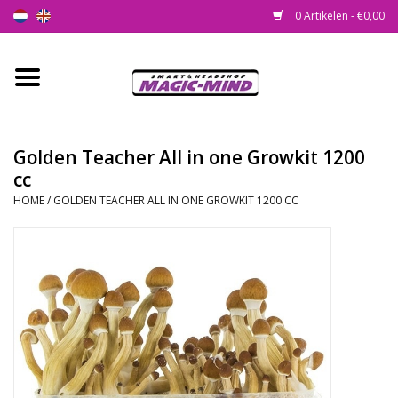
0 Artikelen - €0,00
Home
Nieuw
Golden Teacher All in one Growkit 1200
cc
Smartshop
HOME
/
GOLDEN TEACHER ALL IN ONE GROWKIT 1200 CC
Headshop
SEEDSHOP
Health Supplies
Psychedelic