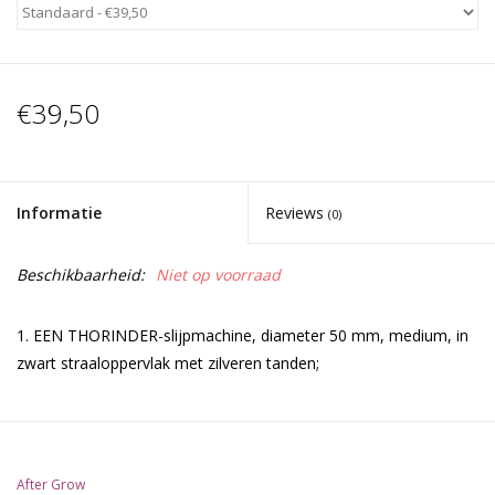
€39,50
Informatie
Reviews
(0)
Beschikbaarheid:
Niet op voorraad
1. EEN THORINDER-slijpmachine, diameter 50 mm, medium, in
zwart straaloppervlak met zilveren tanden;
2. Een geweldig ontworpen verpakkingsdoos, met het AFTER
GROW-logo en de THORINDER-naam, in zwarte kleur met
zilveren EVA-basis om de THORINDER vast te houden en te
After Grow