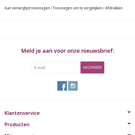
beschermen;
Aan verlanglijst toevoegen
/
Toevoegen om te vergelijken
/
Afdrukken
3. EEN NA GROEI zegel in rood op de bovenkant van de doos.
Meld je aan voor onze nieuwsbrief:
ABONNEER
Klantenservice
Producten