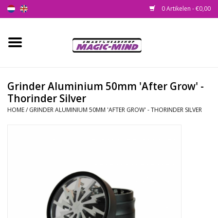
0 Artikelen - €0,00
Home
Nieuw
Grinder Aluminium 50mm 'After Grow' -
Thorinder Silver
Smartshop
HOME
/
GRINDER ALUMINIUM 50MM 'AFTER GROW' - THORINDER SILVER
Headshop
SEEDSHOP
Health Supplies
Psychedelic