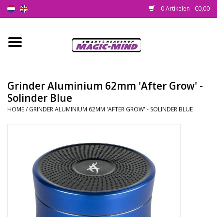
0 Artikelen - €0,00
Home
Nieuw
Grinder Aluminium 62mm 'After Grow' -
Solinder Blue
Smartshop
HOME
/
GRINDER ALUMINIUM 62MM 'AFTER GROW' - SOLINDER BLUE
Headshop
SEEDSHOP
Health Supplies
Psychedelic