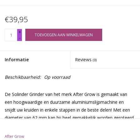
€39,95
+
TOEVOEGEN AAN WINKELWAGEN
-
Informatie
Reviews
(0)
Beschikbaarheid:
Op voorraad
De Solinder Grinder van het merk After Grow is gemaakt van
een hoogwaardige en duurzame aluminiumslijpmachine en
snijdt uw kruiden in enkele stappen in de beste delen! Met een
diameter van 62 mm kan hij heel gemakkelijk worden geroteerd
vanwege de plastic ring tussen de twee draaiende delen.
Afgeronde randen aan de binnenkant van de Solinder-grinder
After Grow