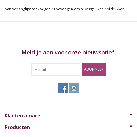
logo and the THORINDER name, in black color with blue EVA
base to hold and protect the THORINDER;
Aan verlanglijst toevoegen
/
Toevoegen om te vergelijken
/
Afdrukken
3. AN AFTER GROW seal in red on the top of the box.
Meld je aan voor onze nieuwsbrief:
ABONNEER
Klantenservice
Producten