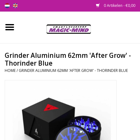
0 Artikelen - €0,00
Home
Nieuw
Grinder Aluminium 62mm 'After Grow' -
Thorinder Blue
Smartshop
HOME
/
GRINDER ALUMINIUM 62MM 'AFTER GROW' - THORINDER BLUE
Headshop
SEEDSHOP
Health Supplies
Psychedelic