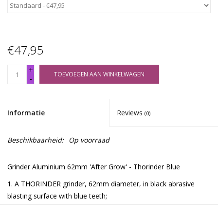
€47,95
+
TOEVOEGEN AAN WINKELWAGEN
-
Informatie
Reviews
(0)
Beschikbaarheid:
Op voorraad
Grinder Aluminium 62mm 'After Grow' - Thorinder Blue
1. A THORINDER grinder, 62mm diameter, in black abrasive
blasting surface with blue teeth;
2. A great designed packing box, showing the AFTER GROW