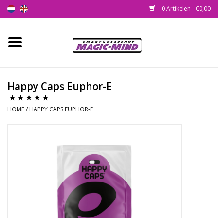
0 Artikelen - €0,00
Home
Nieuw
Happy Caps Euphor-E
Smartshop
HOME
/
HAPPY CAPS EUPHOR-E
Headshop
SEEDSHOP
Health Supplies
Psychedelic