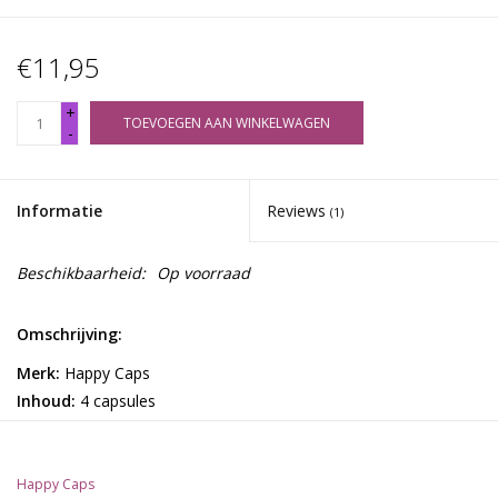
€11,95
+
TOEVOEGEN AAN WINKELWAGEN
-
Informatie
Reviews
(1)
Beschikbaarheid:
Op voorraad
Omschrijving:
Merk:
Happy Caps
Inhoud:
4 capsules
Ingredienten;
Guarana (30% cafeïne) 150 mg, Kanna extract 10x 110 mg,
Happy Caps
Theobromine 50 mg, Synephrine 20 mg, E959,